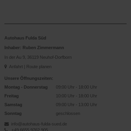
i
n
i
n
o
s
t
S
n
a
d
i
s
n
e
e
z
I
r
m
e
h
B
i
Autohaus Fulda Süd
i
r
e
t
t
e
r
Inhaber: Ruben Zimmermann
d
a
F
a
e
u
In der Au 9, 36119 Neuhof-Dorfborn
r
t
r
f
e
u
Anfahrt | Route planen
B
I
u
n
e
h
n
g
Unsere Öffnungszeiten:
t
r
d
u
r
Montag - Donnerstag
09:00 Uhr - 18:00 Uhr
e
e
n
e
A
u
Freitag
10:00 Uhr - 18:00 Uhr
d
u
n
n
F
u
Samstag
09:00 Uhr - 13:00 Uhr
f
d
a
n
r
B
Sonntag
geschlossen
c
g
a
e
h
b
info@autohaus-fulda-sued.de
g
k
k
e
+49 6655 9762 905
e