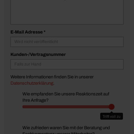
E-Mail Adresse *
Kunden-/Vertragsnummer
Weitere Informationen finden Sie in unserer
Datenschutzerklärung
.
Wie empfanden Sie unsere Reaktionszeit auf
Ihre Anfrage?
W
i
Trifft voll zu
e
e
Wie zufrieden waren Sie mit der Beratung und
m
Fachkompetenz unserer Mitarbeiter?