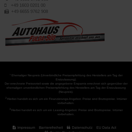
a
o
i
+49 1603 0201 00
?
n
m
u
+49 6655 9762 908
n
p
n
t
e
s
e
t
?
n
e
w
n
e
z
i
u
t
n
e
s
r
e
e
1
r
Ehemaliger Neupreis (Unverbindliche Preisempfehlung des Herstellers am Tag der
Erstzulassung).
m
e
Der errechnete Preisvorteil sowie die angegebene Ersparnis errechnet sich gegenüber der
p
r
ehemaligen unverbindlichen Preisempfehlung des Herstellers am Tag der Erstzulassung
(Neupreis).
f
M
2
e
Hierbei handelt es sich um ein Finanzierungs-Angebot. Preise sind Bruttopreise. Irrtümer
i
vorbehalten.
h
t
3
Hierbei handelt es sich um ein Leasing-Angebot. Preise sind Bruttopreise. Irrtümer
l
a
vorbehalten.
e
r
n
b
Impressum
Barrierefreiheit
Datenschutz
EU Data Act
?
e