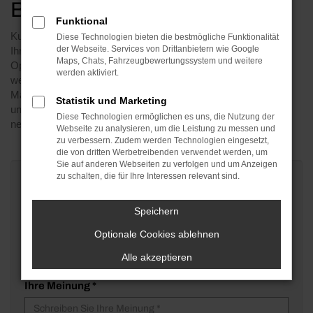
Bewertungsformular
Funktional
Kurzinfo zu Ihren Daten:
Diese Technologien bieten die bestmögliche Funktionalität
der Webseite. Services von Drittanbietern wie Google
Ihre Angaben werden ausschließlich zur Auswertung und
Maps, Chats, Fahrzeugbewertungssystem und weitere
Optimierung unseres Kundenservices verwendet. Ihre Daten
werden aktiviert.
werden weder an Dritte weitergegeben noch für
Marketingzwecke in jeglicher Form verwendet. Hier finden Sie
Statistik und Marketing
unsere
Datenschutzrichtlinien
. Danke, dass Sie sich Zeit
Diese Technologien ermöglichen es uns, die Nutzung der
nehmen.
Webseite zu analysieren, um die Leistung zu messen und
zu verbessern. Zudem werden Technologien eingesetzt,
die von dritten Werbetreibenden verwendet werden, um
Sie auf anderen Webseiten zu verfolgen und um Anzeigen
zu schalten, die für Ihre Interessen relevant sind.
Vorname *
Speichern
Nachname *
Optionale Cookies ablehnen
Alle akzeptieren
Ihre Meinung *