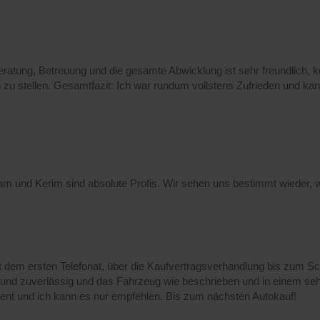
atung, Betreuung und die gesamte Abwicklung ist sehr freundlich, kom
 zu stellen. Gesamtfazit: Ich war rundum vollstens Zufrieden und 
m und Kerim sind absolute Profis. Wir sehen uns bestimmt wieder, w
 dem ersten Telefonat, über die Kaufvertragsverhandlung bis zum Schl
l und zuverlässig und das Fahrzeug wie beschrieben und in einem seh
ient und ich kann es nur empfehlen. Bis zum nächsten Autokauf!