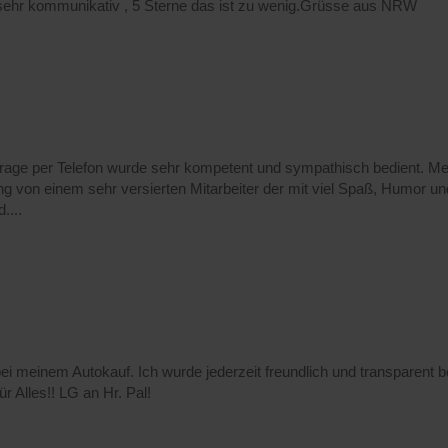
 sehr kommunikativ , 5 Sterne das ist zu wenig.Grüsse aus NRW
tanfrage per Telefon wurde sehr kompetent und sympathisch bedient.
sung von einem sehr versierten Mitarbeiter der mit viel Spaß, Humor 
....
 bei meinem Autokauf. Ich wurde jederzeit freundlich und transparent
r Alles!! LG an Hr. Pal!