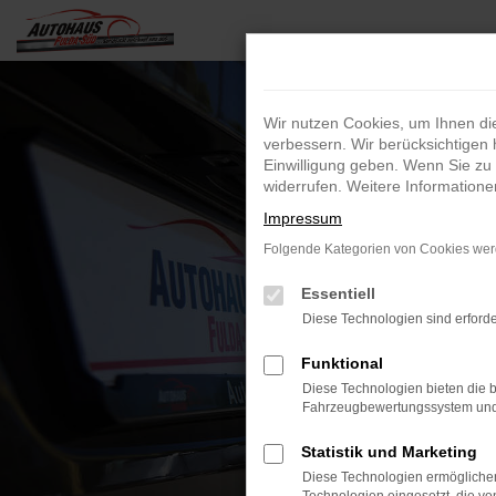
Zum
Hauptinhalt
springen
Wir nutzen Cookies, um Ihnen d
verbessern. Wir berücksichtigen 
Einwilligung geben. Wenn Sie zu 
widerrufen. Weitere Information
Impressum
Folgende Kategorien von Cookies werd
Essentiell
Diese Technologien sind erforde
Funktional
Diese Technologien bieten die b
Fahrzeugbewertungssystem und w
Statistik und Marketing
Diese Technologien ermöglichen