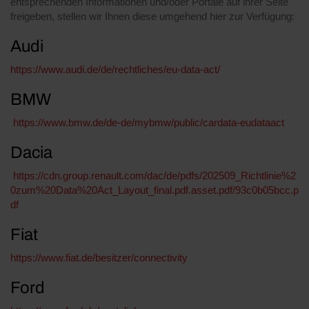
entsprechenden Informationen und/oder Portale auf ihrer Seite
freigeben, stellen wir Ihnen diese umgehend hier zur Verfügung:
Audi
https://www.audi.de/de/rechtliches/eu-data-act/
BMW
https://www.bmw.de/de-de/mybmw/public/cardata-eudataact
Dacia
https://cdn.group.renault.com/dac/de/pdfs/202509_Richtlinie%2
0zum%20Data%20Act_Layout_final.pdf.asset.pdf/93c0b05bcc.p
df
Fiat
https://www.fiat.de/besitzer/connectivity
Ford