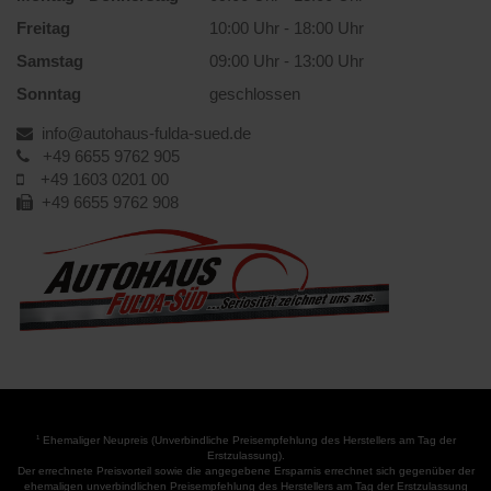
Freitag
10:00 Uhr - 18:00 Uhr
Samstag
09:00 Uhr - 13:00 Uhr
Sonntag
geschlossen
info@autohaus-fulda-sued.de
+49 6655 9762 905
+49 1603 0201 00
+49 6655 9762 908
1
Ehemaliger Neupreis (Unverbindliche Preisempfehlung des Herstellers am Tag der
Erstzulassung).
Der errechnete Preisvorteil sowie die angegebene Ersparnis errechnet sich gegenüber der
ehemaligen unverbindlichen Preisempfehlung des Herstellers am Tag der Erstzulassung