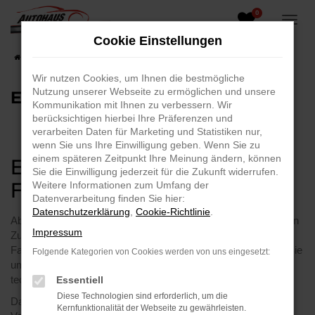
0
Zum
Hauptinhalt
Cookie Einstellungen
springen
Startseite
EU Data Act
Wir nutzen Cookies, um Ihnen die bestmögliche
Nutzung unserer Webseite zu ermöglichen und unsere
EU Data Act
Kommunikation mit Ihnen zu verbessern. Wir
berücksichtigen hierbei Ihre Präferenzen und
verarbeiten Daten für Marketing und Statistiken nur,
wenn Sie uns Ihre Einwilligung geben. Wenn Sie zu
einem späteren Zeitpunkt Ihre Meinung ändern, können
EU Data Act – Ihre
Sie die Einwilligung jederzeit für die Zukunft widerrufen.
Fahrzeugdaten im Überblick
Weitere Informationen zum Umfang der
Datenverarbeitung finden Sie hier:
Datenschutzerklärung
,
Cookie-Richtlinie
.
Ab dem 12. September 2025 gilt der EU Data Act. Er regelt den
Impressum
Zugang zu Daten vernetzter Produkte – darunter auch
Fahrzeuge. Als verantwortungsvolles Autohaus möchten wir Sie
Folgende Kategorien von Cookies werden von uns eingesetzt:
umfassend und transparent über Ihre Rechte und die
technischen Hintergründe informieren.
Essentiell
Diese Technologien sind erforderlich, um die
Dabei weisen wir darauf hin, dass Autohäuser keine
Kernfunktionalität der Webseite zu gewährleisten.