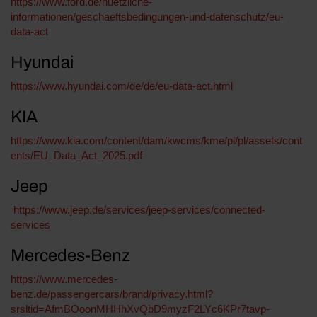
https://www.ford.de/nuetzliche-
informationen/geschaeftsbedingungen-und-datenschutz/eu-
data-act
Hyundai
https://www.hyundai.com/de/de/eu-data-act.html
KIA
https://www.kia.com/content/dam/kwcms/kme/pl/pl/assets/cont
ents/EU_Data_Act_2025.pdf
Jeep
https://www.jeep.de/services/jeep-services/connected-
services
Mercedes-Benz
https://www.mercedes-
benz.de/passengercars/brand/privacy.html?
srsltid=AfmBOoonMHHhXvQbD9myzF2LYc6KPr7tavp-