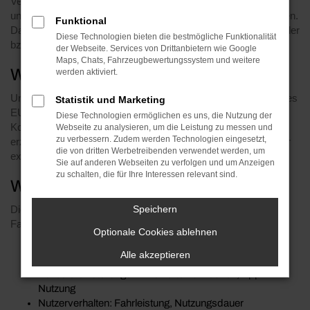
Verantwortlichen zur Datenerfassung in Kraftfahrzeugen sind
und auch keine Auskunft zu den erfassten Daten geben können.
Funktional
Dazu wenden Sie sich bitte an den jeweiligen Fahrzeughersteller
Diese Technologien bieten die bestmögliche Funktionalität
bzw. Flottenbetreiber.
der Webseite. Services von Drittanbietern wie Google
Maps, Chats, Fahrzeugbewertungssystem und weitere
Was sind vernetzte Fahrzeuge?
werden aktiviert.
Unsere Fahrzeuge gelten als „vernetzte Produkte“ im Sinne des
Statistik und Marketing
EU-Datengesetzes. Sie verfügen über Steuergeräte, mobile
Diese Technologien ermöglichen es uns, die Nutzung der
Kommunikationseinheiten und digitale Dienste, die Daten
Webseite zu analysieren, um die Leistung zu messen und
zu verbessern. Zudem werden Technologien eingesetzt,
erzeugen und übermitteln – sowohl im Fahrzeug als auch über
die von dritten Werbetreibenden verwendet werden, um
externe Server („Backends“).
Sie auf anderen Webseiten zu verfolgen und um Anzeigen
zu schalten, die für Ihre Interessen relevant sind.
Welche Daten werden erzeugt?
Die Art und Menge der Daten hängt von verschiedenen
Speichern
Faktoren ab:
Optionale Cookies ablehnen
Fahrzeugkonfiguration: Modell, Plattform, abonnierte
Alle akzeptieren
Dienste
Benutzereinstellungen: Aktivierte Funktionen, App-
Nutzung
Nutzerverhalten: Fahrleistung, Nutzungsdauer