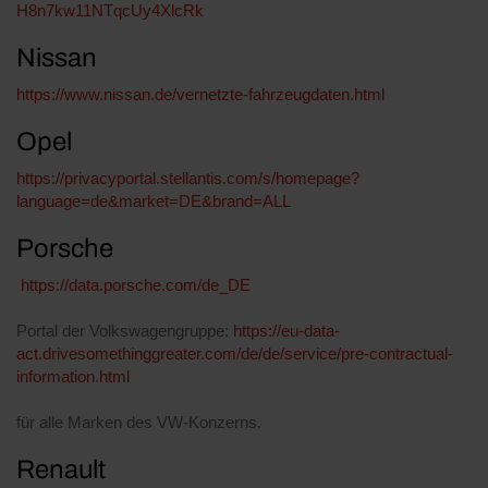
H8n7kw11NTqcUy4XlcRk
Nissan
https://www.nissan.de/vernetzte-fahrzeugdaten.html
Opel
https://privacyportal.stellantis.com/s/homepage?
language=de&market=DE&brand=ALL
Porsche
https://data.porsche.com/de_DE
Portal der Volkswagengruppe:
https://eu-data-
act.drivesomethinggreater.com/de/de/service/pre-contractual-
information.html
für alle Marken des VW-Konzerns.
Renault