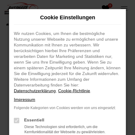
0
Zum
Hauptinhalt
Cookie Einstellungen
springen
Startseite
Fahrzeugangebote
Fahrzeug-Showroom
Wir nutzen Cookies, um Ihnen die bestmögliche
Nutzung unserer Webseite zu ermöglichen und unsere
Kommunikation mit Ihnen zu verbessern. Wir
berücksichtigen hierbei Ihre Präferenzen und
Fehler: Network Error
verarbeiten Daten für Marketing und Statistiken nur,
wenn Sie uns Ihre Einwilligung geben. Wenn Sie zu
Beim Laden ist ein Fehler aufgetreten.
einem späteren Zeitpunkt Ihre Meinung ändern, können
Hier sind ein paar Tipps, die dir helfen können:
Sie die Einwilligung jederzeit für die Zukunft widerrufen.
Weitere Informationen zum Umfang der
Überprüfe deine Firewall und deine
Datenverarbeitung finden Sie hier:
Internetverbindung.
Datenschutzerklärung
,
Cookie-Richtlinie
.
Laden andere Webseiten, zum Beispiel deine
Impressum
Suchmaschine?
Folgende Kategorien von Cookies werden von uns eingesetzt:
Prüfe deine Browsererweiterungen.
Manche Erweiterungen, wie Werbeblocker,
Essentiell
können das Laden bestimmter Seiten
Diese Technologien sind erforderlich, um die
verhindern. Funktioniert die Seite in einem
Kernfunktionalität der Webseite zu gewährleisten.