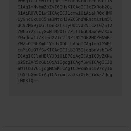
ewogICJuYW1lIjogIk5ldHdvcmtFcnJvciIs
CiAgImNvbmZpZyI6IHsKICAgICJtZXRob2Qi
OiAiR0VUIiwKICAgICJ1cmwiOiAiaHR0cHM6
Ly9hcGkueC5ha3MtcHJvZC5hdWRhcmlzLm5l
dC92MS9jbGllbnRzLzIyODcvd2Vic2l0ZS12
ZWhpY2xlcy8wNTM5OTc/ZmllbGQ9aW50ZXJu
YWxOdW1iZXImd2Vic2l0ZT02MGE2NDY0NWRm
YWZkOTRhYmU1YmUxODUiLAogICAgImhlYWRl
cnMiOiB7fSwKICAgICJib2R5IjogbnVsbCwK
ICAgICJleHBlY3QiOiB7CiAgICAgICJyZXNw
b25zZVR5cGUiOiAiIgogICAgfSwKICAgICJ0
aW1lb3V0IjogMCwKICAgICJwcm9ncmVzcyI6
IG51bGwsCiAgICAicmlza3kiOiBmYWxzZQog
IH0KfQ==