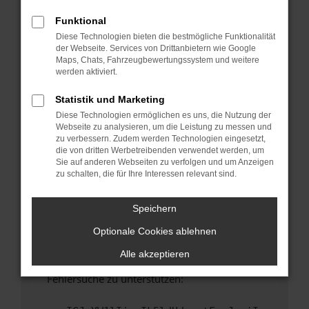
anderen Browser oder in einem privaten
Fenster?
Funktional
Diese Technologien bieten die bestmögliche Funktionalität
Starte dein Gerät neu.
der Webseite. Services von Drittanbietern wie Google
Das kann manchmal helfen, vorübergehende
Maps, Chats, Fahrzeugbewertungssystem und weitere
Probleme zu beheben.
werden aktiviert.
Stelle sicher, dass dein Browser und dein
Statistik und Marketing
Betriebssystem auf dem neuesten Stand
Diese Technologien ermöglichen es uns, die Nutzung der
sind.
Webseite zu analysieren, um die Leistung zu messen und
Veraltete Software birgt nicht nur ein
zu verbessern. Zudem werden Technologien eingesetzt,
Sicherheitsrisiko, sondern kann auch dazu
die von dritten Werbetreibenden verwendet werden, um
Sie auf anderen Webseiten zu verfolgen und um Anzeigen
führen, dass bestimmte Funktionen nicht mehr
zu schalten, die für Ihre Interessen relevant sind.
unterstützt werden.
Wende dich an den Webseitenbetreiber.
Speichern
Wenn du alle oben genannten Schritte versucht
Optionale Cookies ablehnen
hast, kontaktiere uns bitte. Wir werden
versuchen, das Problem zu beheben. Du kannst
Alle akzeptieren
uns diesen Text schicken, um uns bei der
Fehlersuche zu unterstützen: