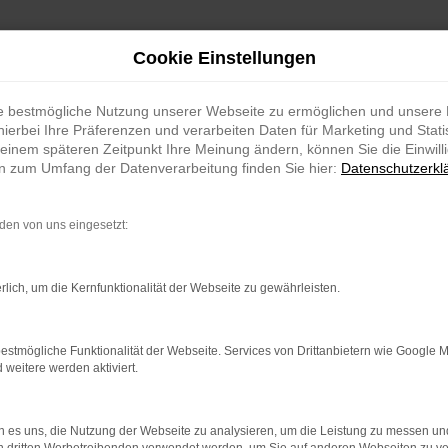
Cookie Einstellungen
ie bestmögliche Nutzung unserer Webseite zu ermöglichen und unsere
hierbei Ihre Präferenzen und verarbeiten Daten für Marketing und Stati
einem späteren Zeitpunkt Ihre Meinung ändern, können Sie die Einwillig
en zum Umfang der Datenverarbeitung finden Sie hier:
Datenschutzerkl
en von uns eingesetzt:
indung.
rlich, um die Kernfunktionalität der Webseite zu gewährleisten.
hine?
aden bestimmter Seiten verhindern. Funktioniert die Seite in e
estmögliche Funktionalität der Webseite. Services von Drittanbietern wie Google 
eitere werden aktiviert.
 zu beheben.
bssystem auf dem neuesten Stand sind.
 es uns, die Nutzung der Webseite zu analysieren, um die Leistung zu messen u