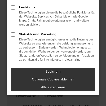
anderen Browser oder in einem privaten
Fenster?
Funktional
Diese Technologien bieten die bestmögliche Funktionalität
Starte dein Gerät neu.
der Webseite. Services von Drittanbietern wie Google
Das kann manchmal helfen, vorübergehende
Maps, Chats, Fahrzeugbewertungssystem und weitere
Probleme zu beheben.
werden aktiviert.
Stelle sicher, dass dein Browser und dein
Statistik und Marketing
Betriebssystem auf dem neuesten Stand
Diese Technologien ermöglichen es uns, die Nutzung der
sind.
Webseite zu analysieren, um die Leistung zu messen und
Veraltete Software birgt nicht nur ein
zu verbessern. Zudem werden Technologien eingesetzt,
Sicherheitsrisiko, sondern kann auch dazu
die von dritten Werbetreibenden verwendet werden, um
Sie auf anderen Webseiten zu verfolgen und um Anzeigen
führen, dass bestimmte Funktionen nicht mehr
zu schalten, die für Ihre Interessen relevant sind.
unterstützt werden.
Wende dich an den Webseitenbetreiber.
Speichern
Wenn du alle oben genannten Schritte versucht
Optionale Cookies ablehnen
hast, kontaktiere uns bitte. Wir werden
versuchen, das Problem zu beheben. Du kannst
Alle akzeptieren
uns diesen Text schicken, um uns bei der
Fehlersuche zu unterstützen: