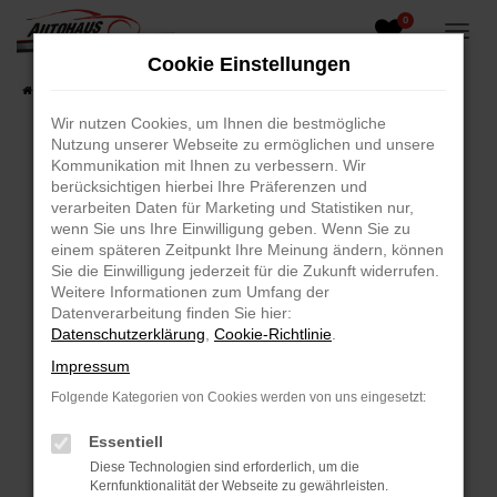
0
Zum
Hauptinhalt
Cookie Einstellungen
springen
Startseite
Fahrzeugangebote
Fahrzeug-Showroom
Wir nutzen Cookies, um Ihnen die bestmögliche
Nutzung unserer Webseite zu ermöglichen und unsere
Kommunikation mit Ihnen zu verbessern. Wir
berücksichtigen hierbei Ihre Präferenzen und
Fehler: Network Error
verarbeiten Daten für Marketing und Statistiken nur,
wenn Sie uns Ihre Einwilligung geben. Wenn Sie zu
Beim Laden ist ein Fehler aufgetreten.
einem späteren Zeitpunkt Ihre Meinung ändern, können
Hier sind ein paar Tipps, die dir helfen können:
Sie die Einwilligung jederzeit für die Zukunft widerrufen.
Weitere Informationen zum Umfang der
Überprüfe deine Firewall und deine
Datenverarbeitung finden Sie hier:
Internetverbindung.
Datenschutzerklärung
,
Cookie-Richtlinie
.
Laden andere Webseiten, zum Beispiel deine
Impressum
Suchmaschine?
Folgende Kategorien von Cookies werden von uns eingesetzt:
Prüfe deine Browsererweiterungen.
Manche Erweiterungen, wie Werbeblocker,
Essentiell
können das Laden bestimmter Seiten
Diese Technologien sind erforderlich, um die
verhindern. Funktioniert die Seite in einem
Kernfunktionalität der Webseite zu gewährleisten.