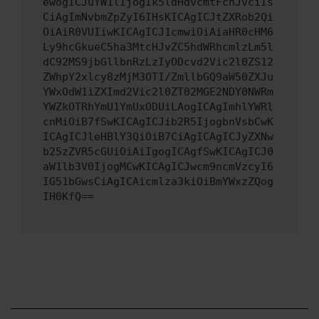
ewogICJuYW1lIjogIk5ldHdvcmtFcnJvciIs
CiAgImNvbmZpZyI6IHsKICAgICJtZXRob2Qi
OiAiR0VUIiwKICAgICJ1cmwiOiAiaHR0cHM6
Ly9hcGkueC5ha3MtcHJvZC5hdWRhcmlzLm5l
dC92MS9jbGllbnRzLzIyODcvd2Vic2l0ZS12
ZWhpY2xlcy8zMjM3OTI/ZmllbGQ9aW50ZXJu
YWxOdW1iZXImd2Vic2l0ZT02MGE2NDY0NWRm
YWZkOTRhYmU1YmUxODUiLAogICAgImhlYWRl
cnMiOiB7fSwKICAgICJib2R5IjogbnVsbCwK
ICAgICJleHBlY3QiOiB7CiAgICAgICJyZXNw
b25zZVR5cGUiOiAiIgogICAgfSwKICAgICJ0
aW1lb3V0IjogMCwKICAgICJwcm9ncmVzcyI6
IG51bGwsCiAgICAicmlza3kiOiBmYWxzZQog
IH0KfQ==